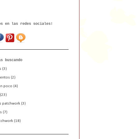
os en las redes sociales!
as buscando
s
(3)
entos
(2)
un poco
(4)
(23)
s patchwork
(3)
s
(7)
tchwork
(18)