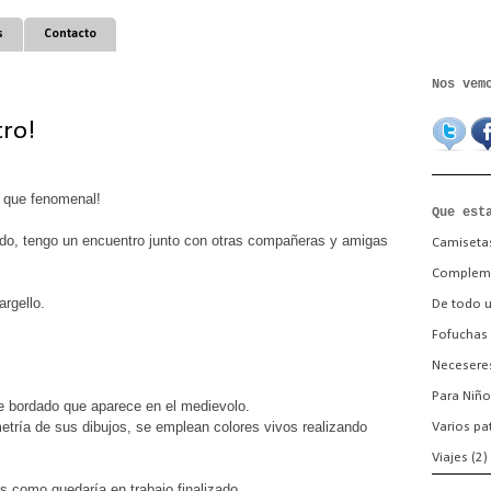
s
Contacto
Nos vem
ro!
 que fenomenal!
Que est
do, tengo un encuentro junto con otras compañeras y amigas
Camiseta
Complem
rgello.
De todo 
Fofuchas
Necesere
Para Niño
de bordado que aparece en el medievolo.
etría de sus dibujos, se emplean colores vivos realizando
Varios pa
Viajes
(2)
 como quedaría en trabajo finalizado.