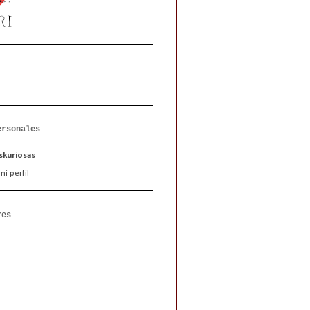
ersonales
kuriosas
i perfil
res