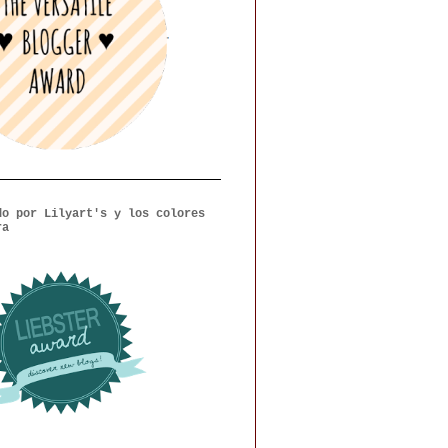
do por Lilyart's y los colores
ra