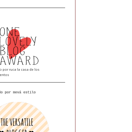
 por ruca la casa de los
entos
do por mevá estilo