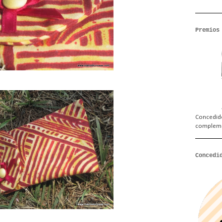
Premios
Concedido
complem
Concedi