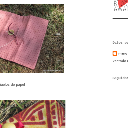
Datos p
manos
Ver todo m
Seguido
ñuelos de papel