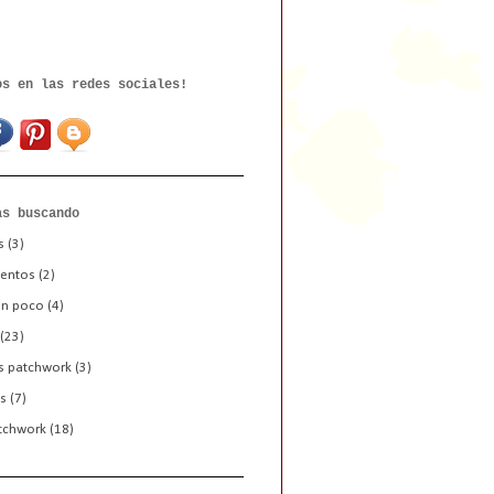
os en las redes sociales!
as buscando
s
(3)
entos
(2)
un poco
(4)
(23)
s patchwork
(3)
s
(7)
tchwork
(18)