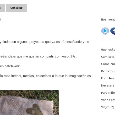
s
Contacto
4
Nos vem
 liada con algunos proyectos que ya os iré enseñando y no
Que est
veáis ideas que me gustan compartir con vosotr@s.
Camiseta
Complem
 en patchwork
De todo 
a ropa interior, medias, calcetines o lo que la imaginación os
Fofuchas
Necesere
Para Niño
Varios pa
Viajes
(2)