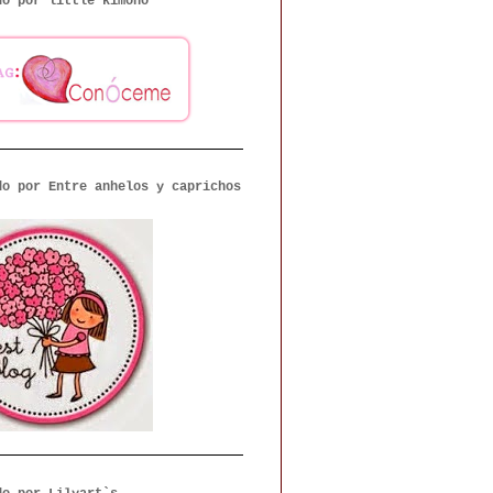
do por little kimono
do por Entre anhelos y caprichos