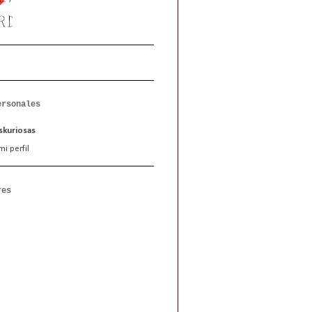
ersonales
kuriosas
i perfil
res