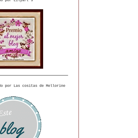
do por Lilyart`s
do por Las cositas de Mellorine